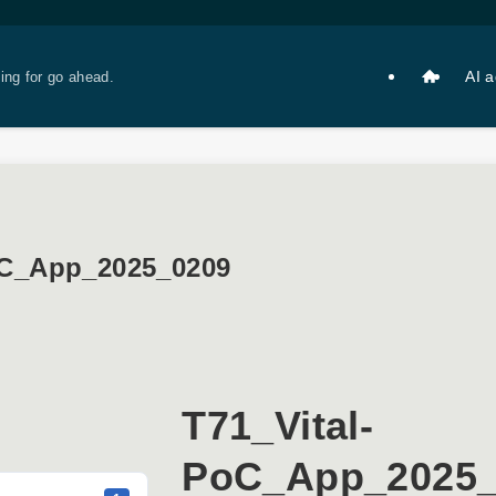
AI 
king for go ahead.
oC_App_2025_0209
T71_Vital-
PoC_App_2025_