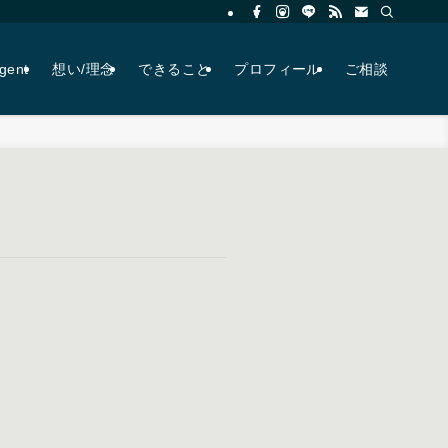
agent
想い/理念
できること
プロフィール
ご相談