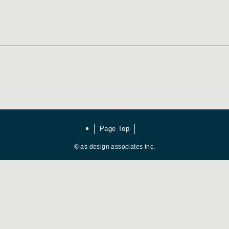
Page Top
©
as design associates inc.