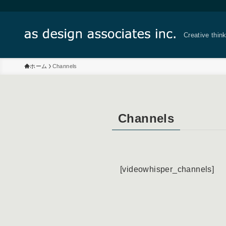
Creative thin
ホーム
Channels
Channels
[videowhisper_channels]