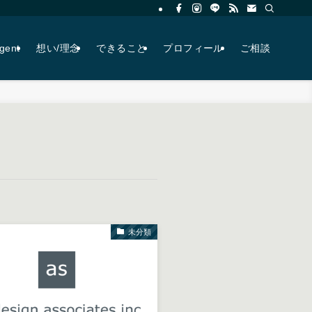
agent
想い/理念
できること
プロフィール
ご相談
未分類