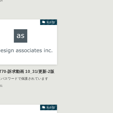
14
未分類
T70-訴求動画 10_31/更新-2版
はパスワードで保護されています
31
未分類