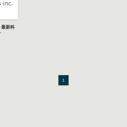
！最新科
方
1