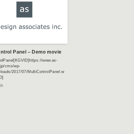
ontrol Panel – Demo movie
rolPanel[KGVID]https://www.as-
.jp/cms/wp-
ploads/2017/07/MultiControlPanel.w
D]
25